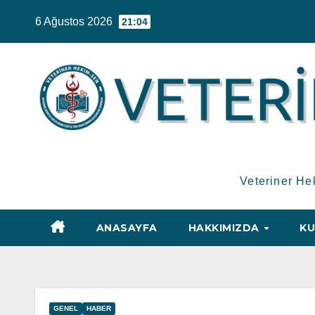
Skip
6 Ağustos 2026
21:04
to
content
Veteriner He
ANASAYFA
HAKKIMIZDA
KU
GENEL
HABER