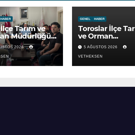
HABER
GENEL
HABER
İlçe Tarım ve
Toroslar İlçe Ta
an Müdürlüğü
ve Orman
ret edildi.
Müdürlüğü ziya
ĞUSTOS 2026
5 AĞUSTOS 2026
edildi.
KSEN
VETHEKSEN