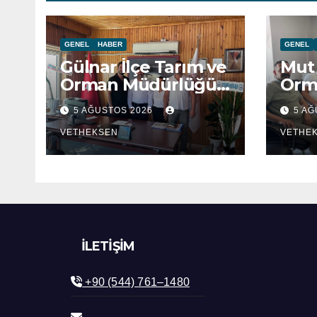
GENEL
HABER
GENEL
Gülnar İlçe Tarım ve
Mut 
Orman Müdürlüğü
Orm
ziyaret edildi.
ziya
5 AĞUSTOS 2026
5 A
VETHEKSEN
VETHE
İLETIŞIM
+90 (544) 761–1480