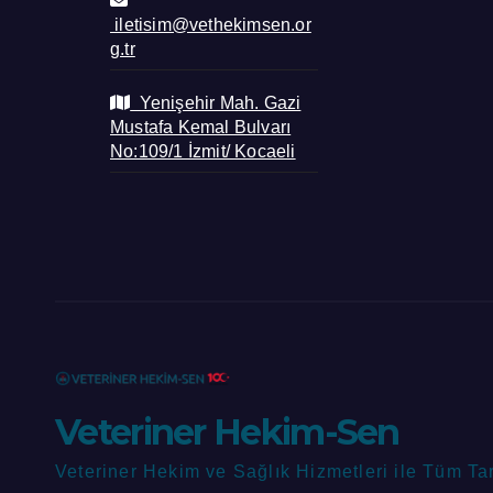
iletisim@vethekimsen.or
g.tr
Yenişehir Mah. Gazi
Mustafa Kemal Bulvarı
No:109/1 İzmit/ Kocaeli
Veteriner Hekim-Sen
Veteriner Hekim ve Sağlık Hizmetleri ile Tüm Ta