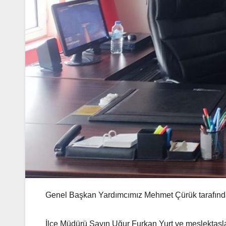
Genel Başkan Yardımcımız Mehmet Çürük tarafından
İlçe Müdürü Sayın Uğur Furkan Yurt ve meslektaşlar