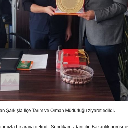
 Şarkışla İlçe Tarım ve Orman Müdürlüğü ziyaret edildi.
ımızla bir araya gelindi. Sendikamız tanıtılıp Bakanlık görüşmel