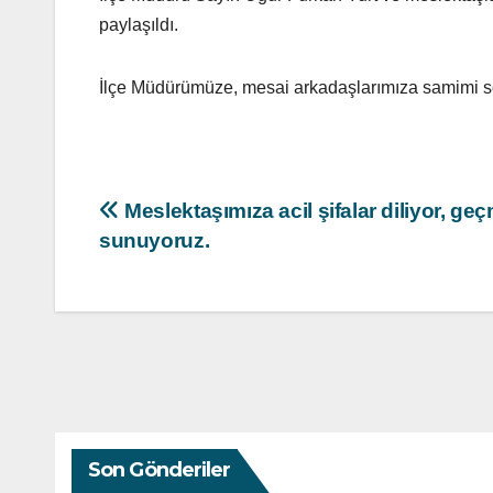
paylaşıldı.
İlçe Müdürümüze, mesai arkadaşlarımıza samimi sohb
Yazı
Meslektaşımıza acil şifalar diliyor, geç
sunuyoruz.
gezinmesi
Son Gönderiler