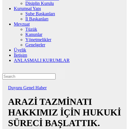
Disiplin Kurulu
Kurumsal Yapı
Şube Başkanları
İl Başkanları
Mevzuat
Tüzük
Kanunlar
Yönetmelikler
Genelgeler
Üyelik
İletişim
ANLAŞMALI KURUMLAR
Duyuru
Genel
Haber
ARAZİ TAZMİNATI
HAKKIMIZ İÇİN HUKUKİ
SÜRECİ BAŞLATTIK.