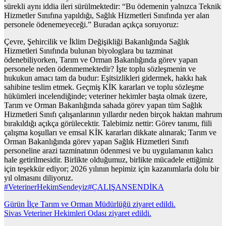
sürekli aynı iddia ileri sürülmektedir: “Bu ödemenin yalnızca Teknik
Hizmetler Sınıfına yapıldığı, Sağlık Hizmetleri Sınıfında yer alan
personele ödenemeyeceği.” Buradan açıkça soruyoruz:
Çevre, Şehircilik ve İklim Değişikliği Bakanlığında Sağlık
Hizmetleri Sınıfında bulunan biyologlara bu tazminat
ödenebiliyorken, Tarım ve Orman Bakanlığında görev yapan
personele neden ödenmemektedir? İşte toplu sözleşmenin ve
hukukun amacı tam da budur: Eşitsizlikleri gidermek, hakkı hak
sahibine teslim etmek. Geçmiş KİK kararları ve toplu sözleşme
hükümleri incelendiğinde; veteriner hekimler başta olmak üzere,
Tarım ve Orman Bakanlığında sahada görev yapan tüm Sağlık
Hizmetleri Sınıfı çalışanlarının yıllardır neden birçok haktan mahrum
bırakıldığı açıkça görülecektir. Talebimiz nettir: Görev tanımı, fiili
çalışma koşulları ve emsal KİK kararları dikkate alınarak; Tarım ve
Orman Bakanlığında görev yapan Sağlık Hizmetleri Sınıfı
personeline arazi tazminatının ödenmesi ve bu uygulamanın kalıcı
hale getirilmesidir. Birlikte olduğumuz, birlikte mücadele ettiğimiz
için teşekkür ediyor; 2026 yılının hepimiz için kazanımlarla dolu bir
yıl olmasını diliyoruz.
#VeterinerHekimSendeyiz
#ÇALIŞANSENDİKA
Yazı
Gürün İlçe Tarım ve Orman Müdürlüğü ziyaret edildi.
Sivas Veteriner Hekimleri Odası ziyaret edildi.
gezinmesi