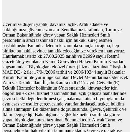
Üzerimize düşeni yaptık, davamızı açtık. Artık adalete ve
haklılığımıza güvenme zamanı. Sendikamız tarafından, Tarım ve
Orman Bakanlığında görev yapan Sağlık Hizmetleri Sınıfı
personelinin arazi tazminatı hakkı için hukuki süreç resmen
başlatılmıştır. Bu mücadelenin kazanımla sonuçlanacağına; hep
birlikte bu haklı sevince tanıklık edeceğimize yürekten inanıyoruz.
Hatırlatmak isteriz ki; 27.08.2025 tarihli ve 32999 sayılı Resmî
Gazete’de yayımlanan Kamu Görevlileri Hakem Kurulu Kararları
kapsamında, “Biyologlara ek özel (arazi) hizmet tazminatı” başlıklı
MADDE 42 ile; 17/04/2006 tarihli ve 2006/10344 sayılı Bakanlar
Kurulu Kararı ile yürürlüğe konulan Devlet Memurlarına Ödenecek
Zam ve Tazminatlara İlişkin Karara ekli (11) sayılı Cetvelin (E)
Teknik Hizmetler bölümünün 6’ncı sırasında, kimyagerler için
öngörülen ek özel hizmet tazminatından; açık çalışma mahallerinde
çevresel etki değerlendirmesi çalışmalarına katılan biyologların da
aynı esas ve usuller çerçevesinde yararlandırılacağı açıkça hüküm
altına alınmıştır. Bu düzenleme doğrultusunda, Çevre, Şehircilik ve
İklim Değişikliği Bakanlığında sağlık hizmetleri sınıfında görev
yapan biyologlara arazi tazminatı ödenmektedir. Ancak Tarım ve
Orman Bakanlığında görev yapan Sağlık Hizmetleri Sınıfı
personeline bu hak yıllardır tanınmamaktadır. Gerekçe olarak ise