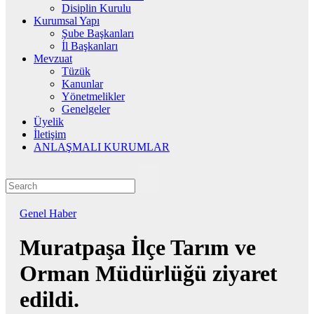
Disiplin Kurulu
Kurumsal Yapı
Şube Başkanları
İl Başkanları
Mevzuat
Tüzük
Kanunlar
Yönetmelikler
Genelgeler
Üyelik
İletişim
ANLAŞMALI KURUMLAR
Genel
Haber
Muratpaşa İlçe Tarım ve
Orman Müdürlüğü ziyaret
edildi.