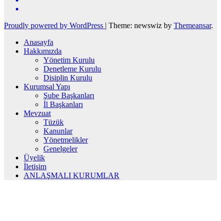
Proudly powered by WordPress
|
Theme: newswiz by
Themeansar
.
Anasayfa
Hakkımızda
Yönetim Kurulu
Denetleme Kurulu
Disiplin Kurulu
Kurumsal Yapı
Şube Başkanları
İl Başkanları
Mevzuat
Tüzük
Kanunlar
Yönetmelikler
Genelgeler
Üyelik
İletişim
ANLAŞMALI KURUMLAR