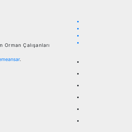
ım Orman Çalışanları
emeansar
.