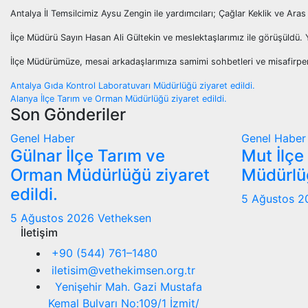
Antalya İl Temsilcimiz Aysu Zengin ile yardımcıları; Çağlar Keklik ve Ar
İlçe Müdürü Sayın Hasan Ali Gültekin ve meslektaşlarımız ile görüşüldü. Y
İlçe Müdürümüze, mesai arkadaşlarımıza samimi sohbetleri ve misafirperve
Yazı
Antalya Gıda Kontrol Laboratuvarı Müdürlüğü ziyaret edildi.
Alanya İlçe Tarım ve Orman Müdürlüğü ziyaret edildi.
gezinmesi
Son Gönderiler
Genel
Haber
Genel
Haber
Gülnar İlçe Tarım ve
Mut İlçe
Orman Müdürlüğü ziyaret
Müdürlüğ
edildi.
5 Ağustos 
5 Ağustos 2026
Vetheksen
İletişim
+90 (544) 761–1480
iletisim@vethekimsen.org.tr
Yenişehir Mah. Gazi Mustafa
Kemal Bulvarı No:109/1 İzmit/