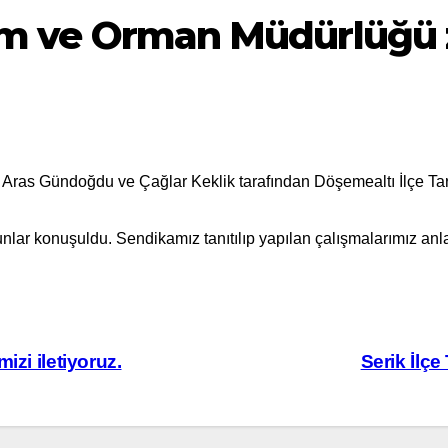
ım ve Orman Müdürlüğü zi
ı; Aras Gündoğdu ve Çağlar Keklik tarafından Döşemealtı İlçe Ta
lar konuşuldu. Sendikamız tanıtılıp yapılan çalışmalarımız anla
izi iletiyoruz.
Serik İlçe