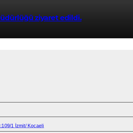
dürlüğü ziyaret edildi.
109/1 İzmit/ Kocaeli