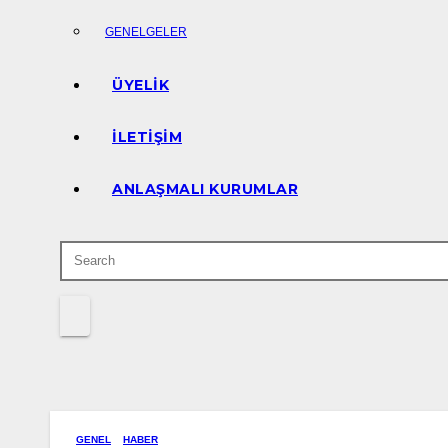
GENELGELER
ÜYELIK
İLETIŞIM
ANLAŞMALI KURUMLAR
GENEL
HABER