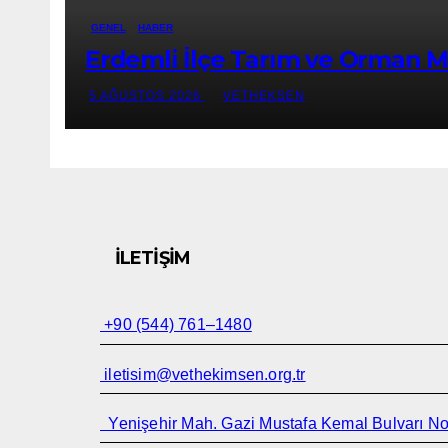
GENEL
HABER
Erdemli İlçe Tarım ve Orman Mü
5 AĞUSTOS 2026
VETHEKSEN
İLETIŞIM
+90 (544) 761–1480
iletisim@vethekimsen.org.tr
Yenişehir Mah. Gazi Mustafa Kemal Bulvarı No: