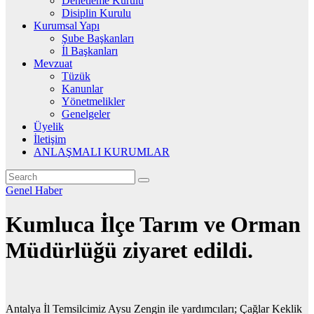
Denetleme Kurulu
Disiplin Kurulu
Kurumsal Yapı
Şube Başkanları
İl Başkanları
Mevzuat
Tüzük
Kanunlar
Yönetmelikler
Genelgeler
Üyelik
İletişim
ANLAŞMALI KURUMLAR
Genel
Haber
Kumluca İlçe Tarım ve Orman
Müdürlüğü ziyaret edildi.
Antalya İl Temsilcimiz Aysu Zengin ile yardımcıları; Çağlar Keklik