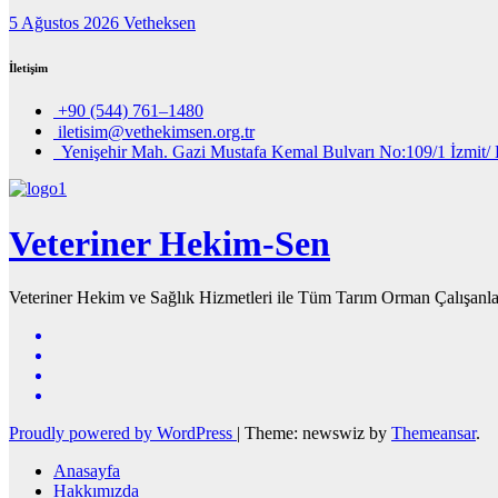
5 Ağustos 2026
Vetheksen
İletişim
+90 (544) 761–1480
iletisim@vethekimsen.org.tr
Yenişehir Mah. Gazi Mustafa Kemal Bulvarı No:109/1 İzmit/ 
Veteriner Hekim-Sen
Veteriner Hekim ve Sağlık Hizmetleri ile Tüm Tarım Orman Çalışanla
Proudly powered by WordPress
|
Theme: newswiz by
Themeansar
.
Anasayfa
Hakkımızda