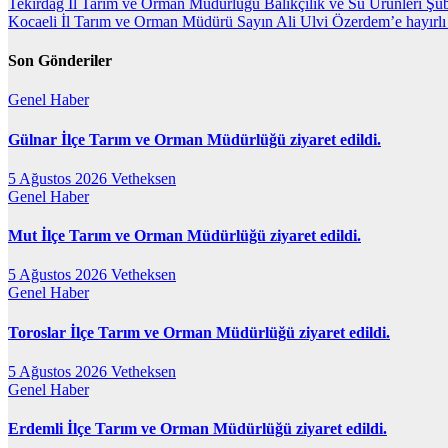
Yazı
Tekirdağ İl Tarım ve Orman Müdürlüğü Balıkçılık ve Su Ürünleri Şube
Kocaeli İl Tarım ve Orman Müdürü Sayın Ali Ulvi Özerdem’e hayırlı o
gezinmesi
Son Gönderiler
Genel
Haber
Gülnar İlçe Tarım ve Orman Müdürlüğü ziyaret edildi.
5 Ağustos 2026
Vetheksen
Genel
Haber
Mut İlçe Tarım ve Orman Müdürlüğü ziyaret edildi.
5 Ağustos 2026
Vetheksen
Genel
Haber
Toroslar İlçe Tarım ve Orman Müdürlüğü ziyaret edildi.
5 Ağustos 2026
Vetheksen
Genel
Haber
Erdemli İlçe Tarım ve Orman Müdürlüğü ziyaret edildi.