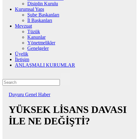
Disiplin Kurulu
Kurumsal Yapı
Şube Başkanları
İl Başkanları
Mevzuat
Tüzük
Kanunlar
Yönetmelikler
Genelgeler
Üyelik
İletişim
ANLAŞMALI KURUMLAR
Duyuru
Genel
Haber
YÜKSEK LİSANS DAVASI
İLE NE DEĞİŞTİ?