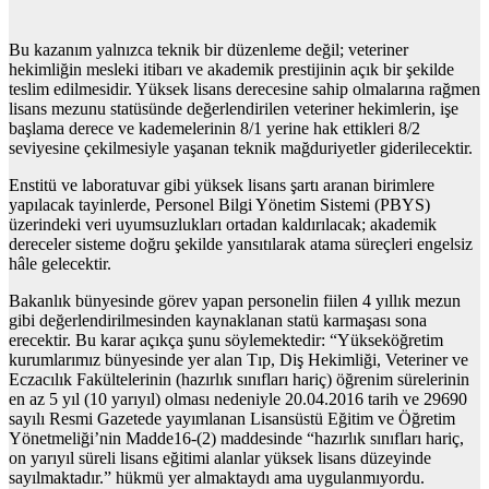
Bu kazanım yalnızca teknik bir düzenleme değil; veteriner
hekimliğin mesleki itibarı ve akademik prestijinin açık bir şekilde
teslim edilmesidir. Yüksek lisans derecesine sahip olmalarına rağmen
lisans mezunu statüsünde değerlendirilen veteriner hekimlerin, işe
başlama derece ve kademelerinin 8/1 yerine hak ettikleri 8/2
seviyesine çekilmesiyle yaşanan teknik mağduriyetler giderilecektir.
Enstitü ve laboratuvar gibi yüksek lisans şartı aranan birimlere
yapılacak tayinlerde, Personel Bilgi Yönetim Sistemi (PBYS)
üzerindeki veri uyumsuzlukları ortadan kaldırılacak; akademik
dereceler sisteme doğru şekilde yansıtılarak atama süreçleri engelsiz
hâle gelecektir.
Bakanlık bünyesinde görev yapan personelin fiilen 4 yıllık mezun
gibi değerlendirilmesinden kaynaklanan statü karmaşası sona
erecektir. Bu karar açıkça şunu söylemektedir: “Yükseköğretim
kurumlarımız bünyesinde yer alan Tıp, Diş Hekimliği, Veteriner ve
Eczacılık Fakültelerinin (hazırlık sınıfları hariç) öğrenim sürelerinin
en az 5 yıl (10 yarıyıl) olması nedeniyle 20.04.2016 tarih ve 29690
sayılı Resmi Gazetede yayımlanan Lisansüstü Eğitim ve Öğretim
Yönetmeliği’nin Madde16-(2) maddesinde “hazırlık sınıfları hariç,
on yarıyıl süreli lisans eğitimi alanlar yüksek lisans düzeyinde
sayılmaktadır.” hükmü yer almaktaydı ama uygulanmıyordu.