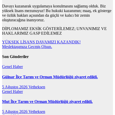
Davayı kazanarak uygulamaya konulmasını sağlamış olduk. Biz
yüksek lisans mezunuyuz! Bu hukuki kazanımın; maaş, ek gösterge
ve özlük hakları açısından da güçlü ve kalıcı bir zemin
oluşturacağına inanıyoruz.
DİPLOMAMIZ EKSİK GÖSTERİLEMEZ; UNVANIMIZ VE
HAKLARIMIZ GASP EDİLEMEZ
Yazı
YÜKSEK LİSANS DAVAMIZI KAZANDIK!
Meslektaşımıza Geçmiş Olsun.
gezinmesi
Son Gönderiler
Genel
Haber
Gülnar İlçe Tarım ve Orman Müdürlüğü ziyaret edildi.
5 Ağustos 2026
Vetheksen
Genel
Haber
Mut İlçe Tarım ve Orman Müdürlüğü ziyaret edildi.
5 Ağustos 2026
Vetheksen