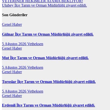
Yazı
VETERİNER HEKİMLER ATAMA BEKLİYOR!
Ulubey İlçe Tarım ve Orman Müdürlüğü ziyaret edildi.
gezinmesi
Son Gönderiler
Genel
Haber
Gülnar İlçe Tarım ve Orman Müdürlüğü ziyaret edildi.
5 Ağustos 2026
Vetheksen
Genel
Haber
Mut İlçe Tarım ve Orman Müdürlüğü ziyaret edildi.
5 Ağustos 2026
Vetheksen
Genel
Haber
Toroslar İlçe Tarım ve Orman Müdürlüğü ziyaret edildi.
5 Ağustos 2026
Vetheksen
Genel
Haber
Erdemli İlçe Tarım ve Orman Müdürlüğü ziyaret edildi.