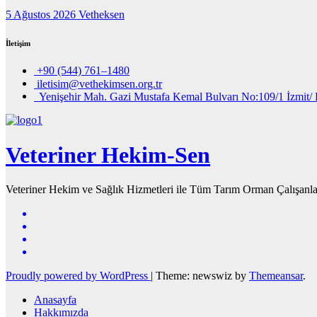
5 Ağustos 2026
Vetheksen
İletişim
+90 (544) 761–1480
iletisim@vethekimsen.org.tr
Yenişehir Mah. Gazi Mustafa Kemal Bulvarı No:109/1 İzmit/ 
Veteriner Hekim-Sen
Veteriner Hekim ve Sağlık Hizmetleri ile Tüm Tarım Orman Çalışanla
Proudly powered by WordPress
|
Theme: newswiz by
Themeansar
.
Anasayfa
Hakkımızda