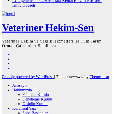
Yenişehir Mah. Gazi Mustafa Kemal Bulvarı No:109/1
İzmit/ Kocaeli
Veteriner Hekim-Sen
Veteriner Hekim ve Sağlık Hizmetleri ile Tüm Tarım
Orman Çalışanları Sendikası
Proudly powered by WordPress
|
Theme: newswiz by
Themeansar
.
Anasayfa
Hakkımızda
Yönetim Kurulu
Denetleme Kurulu
Disiplin Kurulu
Kurumsal Yapı
Şube Başkanları