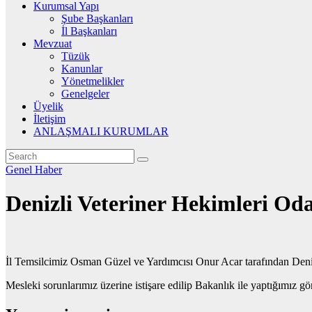
Kurumsal Yapı
Şube Başkanları
İl Başkanları
Mevzuat
Tüzük
Kanunlar
Yönetmelikler
Genelgeler
Üyelik
İletişim
ANLAŞMALI KURUMLAR
Genel
Haber
Denizli Veteriner Hekimleri Odas
İl Temsilcimiz Osman Güzel ve Yardımcısı Onur Acar tarafından Deni
Mesleki sorunlarımız üzerine istişare edilip Bakanlık ile yaptığımız g