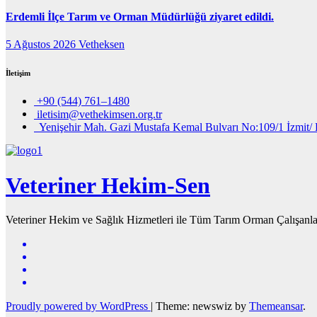
Erdemli İlçe Tarım ve Orman Müdürlüğü ziyaret edildi.
5 Ağustos 2026
Vetheksen
İletişim
+90 (544) 761–1480
iletisim@vethekimsen.org.tr
Yenişehir Mah. Gazi Mustafa Kemal Bulvarı No:109/1 İzmit/ 
Veteriner Hekim-Sen
Veteriner Hekim ve Sağlık Hizmetleri ile Tüm Tarım Orman Çalışanla
Proudly powered by WordPress
|
Theme: newswiz by
Themeansar
.