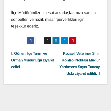
İlçe Müdürümüze, mesai arkadaşlarımıza samimi
sohbetleri ve nazik misafirperverlikleri için
teşekkür ederiz.
Yazı
Gönen İlçe Tarım ve
Kocaeli Veteriner Sınır
Orman Müdürlüğü ziyaret
Kontrol Noktası Müdür
gezinmesi
edildi.
Yardımcısı Sayın Tuncay
Usta ziyaret edildi.