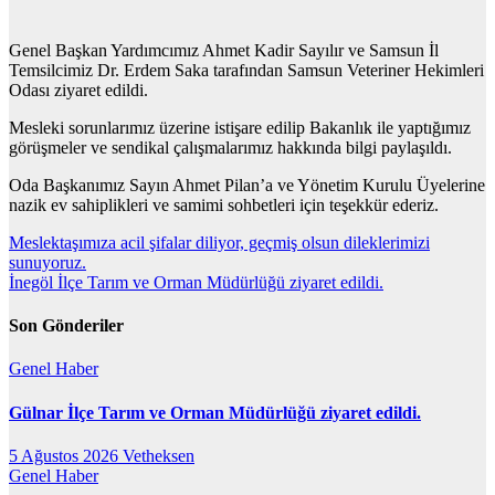
Genel Başkan Yardımcımız Ahmet Kadir Sayılır ve Samsun İl
Temsilcimiz Dr. Erdem Saka tarafından Samsun Veteriner Hekimleri
Odası ziyaret edildi.
Mesleki sorunlarımız üzerine istişare edilip Bakanlık ile yaptığımız
görüşmeler ve sendikal çalışmalarımız hakkında bilgi paylaşıldı.
Oda Başkanımız Sayın Ahmet Pilan’a ve Yönetim Kurulu Üyelerine
nazik ev sahiplikleri ve samimi sohbetleri için teşekkür ederiz.
Yazı
Meslektaşımıza acil şifalar diliyor, geçmiş olsun dileklerimizi
sunuyoruz.
gezinmesi
İnegöl İlçe Tarım ve Orman Müdürlüğü ziyaret edildi.
Son Gönderiler
Genel
Haber
Gülnar İlçe Tarım ve Orman Müdürlüğü ziyaret edildi.
5 Ağustos 2026
Vetheksen
Genel
Haber