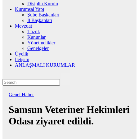
Disiplin Kurulu
Kurumsal Yapı
Şube Başkanları
İl Başkanları
Mevzuat
Tüzük
Kanunlar
Yönetmelikler
Genelgeler
Üyelik
İletişim
ANLAŞMALI KURUMLAR
Genel
Haber
Samsun Veteriner Hekimleri
Odası ziyaret edildi.