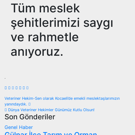
Tüm meslek
şehitlerimizi saygı
ve rahmetle
anıyoruz.
.
Yazı
Veteriner Hekim-Sen olarak Kocaeli’de emekli meslektaşlarımızın
yanındaydık.
gezinmesi
Dünya Veteriner Hekimler Günümüz Kutlu Olsun!
Son Gönderiler
Genel
Haber
Gülnar İlçe Tarım ve Orman