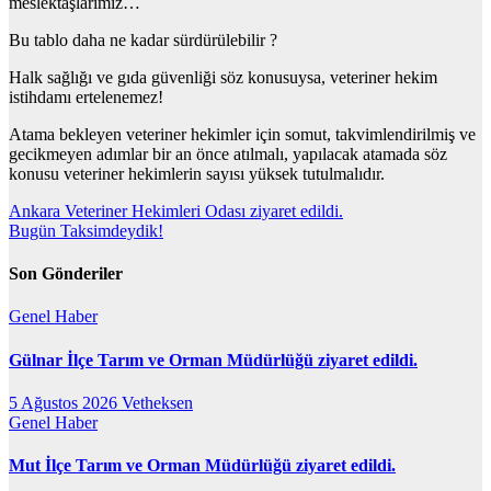
meslektaşlarımız…
Bu tablo daha ne kadar sürdürülebilir ?
Halk sağlığı ve gıda güvenliği söz konusuysa, veteriner hekim
istihdamı ertelenemez!
Atama bekleyen veteriner hekimler için somut, takvimlendirilmiş ve
gecikmeyen adımlar bir an önce atılmalı, yapılacak atamada söz
konusu veteriner hekimlerin sayısı yüksek tutulmalıdır.
Yazı
Ankara Veteriner Hekimleri Odası ziyaret edildi.
Bugün Taksimdeydik!
gezinmesi
Son Gönderiler
Genel
Haber
Gülnar İlçe Tarım ve Orman Müdürlüğü ziyaret edildi.
5 Ağustos 2026
Vetheksen
Genel
Haber
Mut İlçe Tarım ve Orman Müdürlüğü ziyaret edildi.