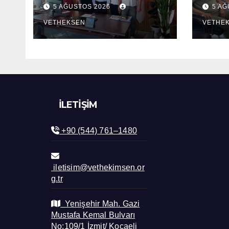
ziyaret edildi.
ziya
5 AĞUSTOS 2026
5 A
VETHEKSEN
VETHE
İLETIŞIM
+90 (544) 761–1480
iletisim@vethekimsen.or
g.tr
Yenişehir Mah. Gazi
Mustafa Kemal Bulvarı
No:109/1 İzmit/ Kocaeli