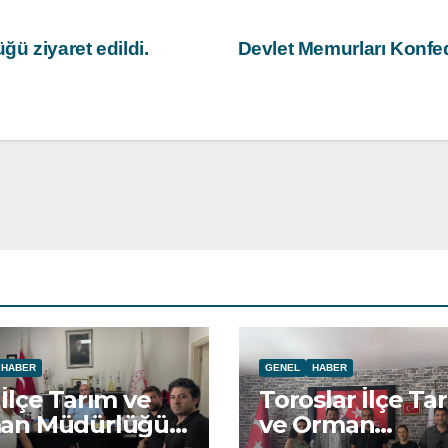
ü ziyaret edildi.
Devlet Memurları Konfed
HABER
GENEL
HABER
İlçe Tarım ve
Toroslar İlçe Ta
an Müdürlüğü
ve Orman