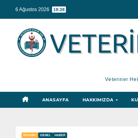
Skip
6 Ağustos 2026
19:28
to
content
Veteriner He
ANASAYFA
HAKKIMIZDA
KU
DUYURU
GENEL
HABER