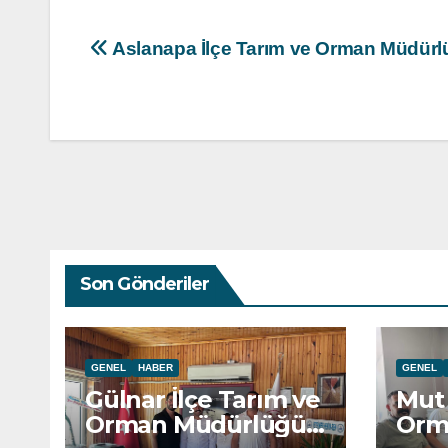
Yazı
Aslanapa İlçe Tarım ve Orman Müdürlüğ
gezinmesi
Son Gönderiler
GENEL
HABER
GENEL
Gülnar İlçe Tarım ve
Mut 
Orman Müdürlüğü
Orm