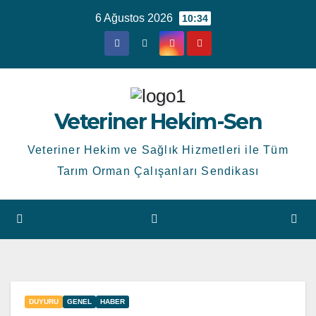
Skip
6 Ağustos 2026
10:34
to
content
Veteriner Hekim-Sen
Veteriner Hekim ve Sağlık Hizmetleri ile Tüm
Tarım Orman Çalışanları Sendikası
DUYURU
GENEL
HABER