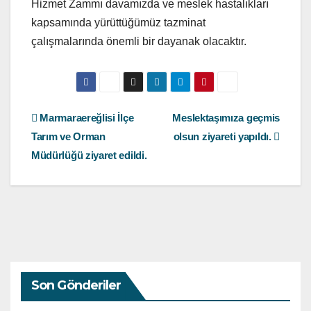
Hizmet Zammı davamızda ve meslek hastalıkları
kapsamında yürüttüğümüz tazminat
çalışmalarında önemli bir dayanak olacaktır.
Yazı
Marmaraereğlisi İlçe
Meslektaşımıza geçmis
Tarım ve Orman
olsun ziyareti yapıldı.
gezinmesi
Müdürlüğü ziyaret edildi.
Son Gönderiler