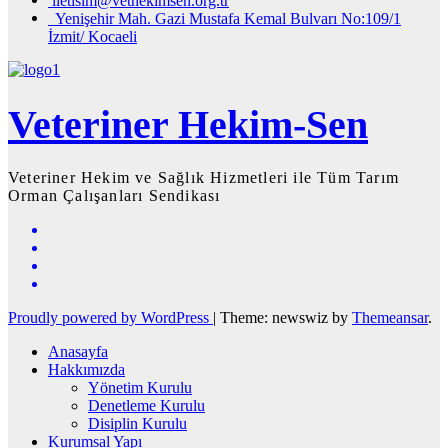
iletisim@vethekimsen.org.tr
Yenişehir Mah. Gazi Mustafa Kemal Bulvarı No:109/1
İzmit/ Kocaeli
Veteriner Hekim-Sen
Veteriner Hekim ve Sağlık Hizmetleri ile Tüm Tarım
Orman Çalışanları Sendikası
Proudly powered by WordPress
|
Theme: newswiz by
Themeansar
.
Anasayfa
Hakkımızda
Yönetim Kurulu
Denetleme Kurulu
Disiplin Kurulu
Kurumsal Yapı