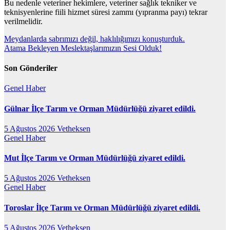
Bu nedenle veteriner hekimlere, veteriner sağlık tekniker ve
teknisyenlerine fiili hizmet süresi zammı (yıpranma payı) tekrar
verilmelidir.
Yazı
Meydanlarda sabrımızı değil, haklılığımızı konuşturduk.
Atama Bekleyen Meslektaşlarımızın Sesi Olduk!
gezinmesi
Son Gönderiler
Genel
Haber
Gülnar İlçe Tarım ve Orman Müdürlüğü ziyaret edildi.
5 Ağustos 2026
Vetheksen
Genel
Haber
Mut İlçe Tarım ve Orman Müdürlüğü ziyaret edildi.
5 Ağustos 2026
Vetheksen
Genel
Haber
Toroslar İlçe Tarım ve Orman Müdürlüğü ziyaret edildi.
5 Ağustos 2026
Vetheksen