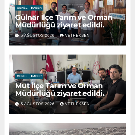
GENEL
HABER
Gülnar İlçe Tarım ve Orman
Müdürlüğü ziyaret edildi.
5 AĞUSTOS 2026
VETHEKSEN
GENEL
HABER
Mut İlçe Tarım ve Orman
Müdürlüğü ziyaret edildi.
5 AĞUSTOS 2026
VETHEKSEN