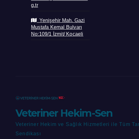
g.tr
Yenişehir Mah. Gazi
Mustafa Kemal Bulvarı
No:109/1 İzmit/ Kocaeli
Veteriner Hekim-Sen
Veteriner Hekim ve Sağlık Hizmetleri ile Tüm Ta
Sendikası