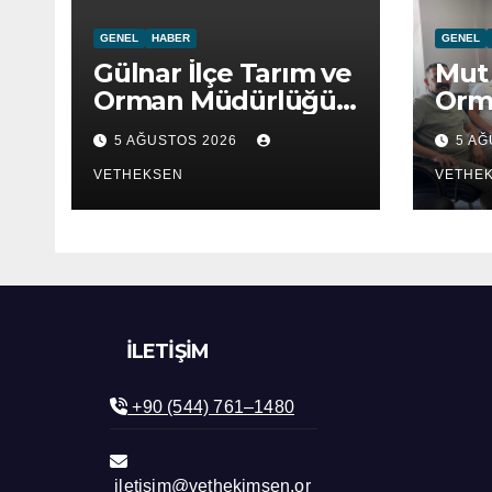
GENEL
HABER
GENEL
Gülnar İlçe Tarım ve
Mut 
Orman Müdürlüğü
Orm
ziyaret edildi.
ziya
5 AĞUSTOS 2026
5 A
VETHEKSEN
VETHE
İLETIŞIM
+90 (544) 761–1480
iletisim@vethekimsen.or