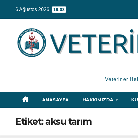
Skip
6 Ağustos 2026
19:03
to
content
Veteriner He
ANASAYFA
HAKKIMIZDA
KU
Etiket:
aksu tarım