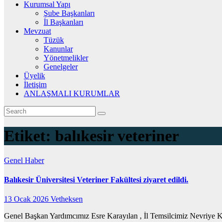
Kurumsal Yapı
Şube Başkanları
İl Başkanları
Mevzuat
Tüzük
Kanunlar
Yönetmelikler
Genelgeler
Üyelik
İletişim
ANLAŞMALI KURUMLAR
Etiket:
balıkesir veteriner
Genel
Haber
Balıkesir Üniversitesi Veteriner Fakültesi ziyaret edildi.
13 Ocak 2026
Vetheksen
Genel Başkan Yardımcımız Esre Karayılan , İl Temsilcimiz Nevriye Kor