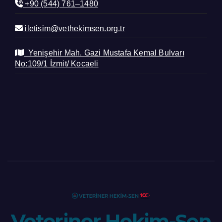
+90 (544) 761–1480
iletisim@vethekimsen.org.tr
Yenişehir Mah. Gazi Mustafa Kemal Bulvarı
No:109/1 İzmit/ Kocaeli
Veteriner Hekim-Sen