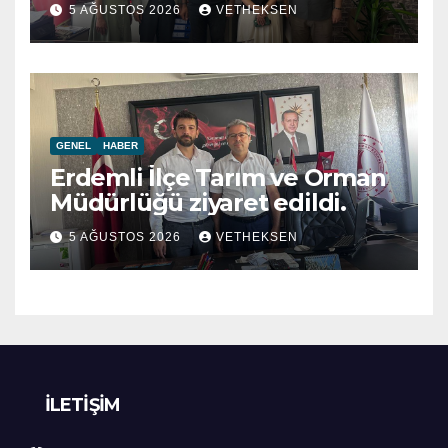
5 AĞUSTOS 2026
VETHEKSEN
GENEL
HABER
Erdemli İlçe Tarım ve Orman
Müdürlüğü ziyaret edildi.
5 AĞUSTOS 2026
VETHEKSEN
İLETIŞIM