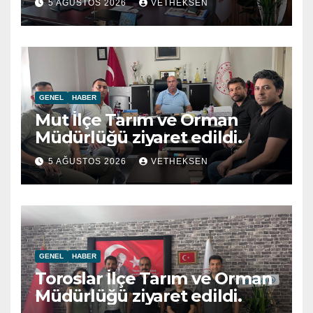
5 AĞUSTOS 2026
VETHEKSEN
GENEL
HABER
Mut İlçe Tarım ve Orman
Müdürlüğü ziyaret edildi.
5 AĞUSTOS 2026
VETHEKSEN
GENEL
HABER
Toroslar İlçe Tarım ve Orman
Müdürlüğü ziyaret edildi.