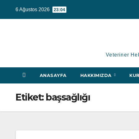
Skip
6 Ağustos 2026
23:04
to
content
Veteriner He
ANASAYFA
HAKKIMIZDA
KUR
Etiket:
başsağlığı