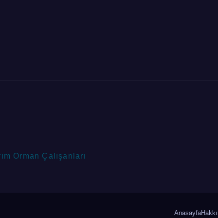
rım Orman Çalışanları
Anasayfa
Hakkı