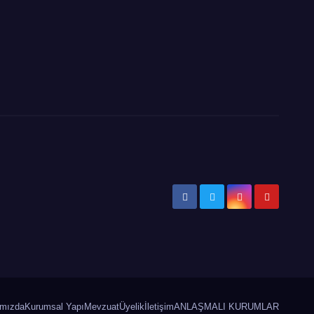
mızda
Kurumsal Yapı
Mevzuat
Üyelik
İletişim
ANLAŞMALI KURUMLAR