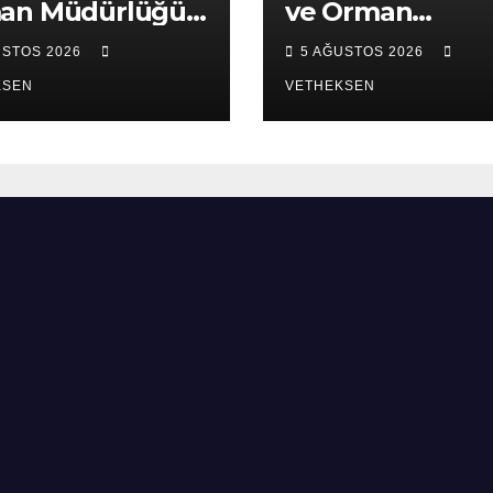
an Müdürlüğü
ve Orman
ret edildi.
Müdürlüğü ziya
USTOS 2026
5 AĞUSTOS 2026
edildi.
KSEN
VETHEKSEN