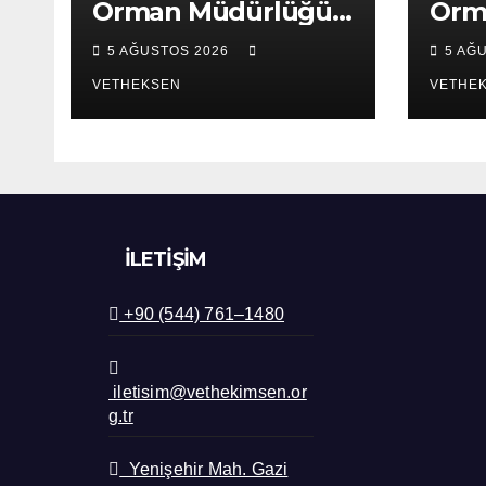
Orman Müdürlüğü
Orm
ziyaret edildi.
ziya
5 AĞUSTOS 2026
5 AĞ
VETHEKSEN
VETHE
İLETIŞIM
+90 (544) 761–1480
iletisim@vethekimsen.or
g.tr
Yenişehir Mah. Gazi