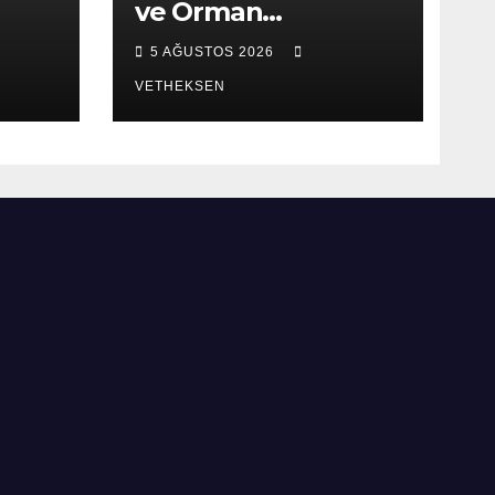
ve Orman
ret
Müdürlüğü ziyaret
5 AĞUSTOS 2026
edildi.
VETHEKSEN