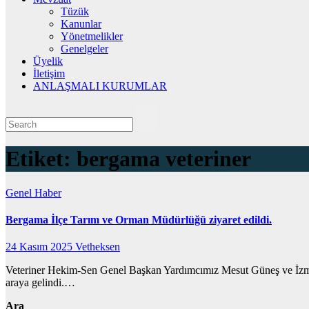
Tüzük
Kanunlar
Yönetmelikler
Genelgeler
Üyelik
İletişim
ANLAŞMALI KURUMLAR
Etiket:
bergama veteriner
Genel
Haber
Bergama İlçe Tarım ve Orman Müdürlüğü ziyaret edildi.
24 Kasım 2025
Vetheksen
Veteriner Hekim-Sen Genel Başkan Yardımcımız Mesut Güneş ve İzmir 
araya gelindi.…
Ara