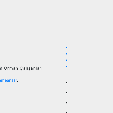
ım Orman Çalışanları
emeansar
.