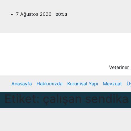
Skip
to
7 Ağustos 2026
00:53
content
Veteriner
Anasayfa
Hakkımızda
Kurumsal Yapı
Mevzuat
Ü
Etiket:
çalışan sendika