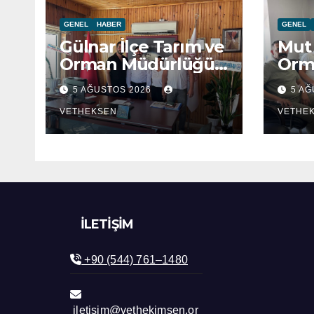
GENEL
HABER
GENEL
Gülnar İlçe Tarım ve
Mut 
Orman Müdürlüğü
Orm
ziyaret edildi.
ziya
5 AĞUSTOS 2026
5 A
VETHEKSEN
VETHE
İLETIŞIM
+90 (544) 761–1480
iletisim@vethekimsen.or