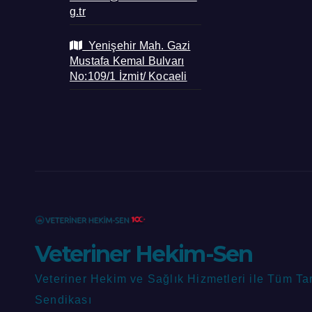
g.tr
Yenişehir Mah. Gazi
Mustafa Kemal Bulvarı
No:109/1 İzmit/ Kocaeli
Veteriner Hekim-Sen
Veteriner Hekim ve Sağlık Hizmetleri ile Tüm Ta
Sendikası