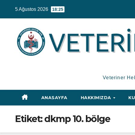
Skip
5 Ağustos 2026
18:25
to
content
Veteriner He
ANASAYFA
HAKKIMIZDA
KU
Etiket:
dkmp 10. bölge