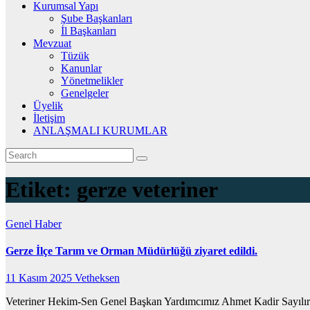
Kurumsal Yapı
Şube Başkanları
İl Başkanları
Mevzuat
Tüzük
Kanunlar
Yönetmelikler
Genelgeler
Üyelik
İletişim
ANLAŞMALI KURUMLAR
Etiket:
gerze veteriner
Genel
Haber
Gerze İlçe Tarım ve Orman Müdürlüğü ziyaret edildi.
11 Kasım 2025
Vetheksen
Veteriner Hekim-Sen Genel Başkan Yardımcımız Ahmet Kadir Sayılır t