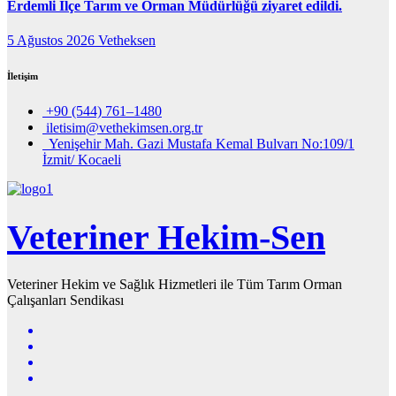
Erdemli İlçe Tarım ve Orman Müdürlüğü ziyaret edildi.
5 Ağustos 2026
Vetheksen
İletişim
+90 (544) 761–1480
iletisim@vethekimsen.org.tr
Yenişehir Mah. Gazi Mustafa Kemal Bulvarı No:109/1
İzmit/ Kocaeli
Veteriner Hekim-Sen
Veteriner Hekim ve Sağlık Hizmetleri ile Tüm Tarım Orman
Çalışanları Sendikası