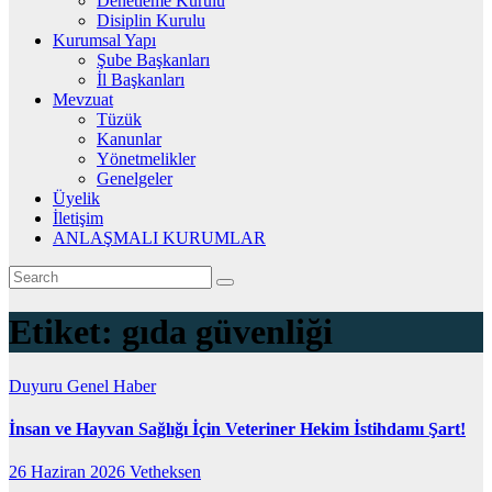
Denetleme Kurulu
Disiplin Kurulu
Kurumsal Yapı
Şube Başkanları
İl Başkanları
Mevzuat
Tüzük
Kanunlar
Yönetmelikler
Genelgeler
Üyelik
İletişim
ANLAŞMALI KURUMLAR
Etiket:
gıda güvenliği
Duyuru
Genel
Haber
İnsan ve Hayvan Sağlığı İçin Veteriner Hekim İstihdamı Şart!
26 Haziran 2026
Vetheksen