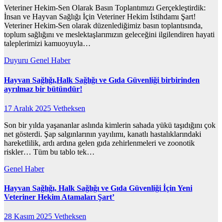
Veteriner Hekim-Sen Olarak Basın Toplantımızı Gerçekleştirdik:
İnsan ve Hayvan Sağlığı İçin Veteriner Hekim İstihdamı Şart! ​
Veteriner Hekim-Sen olarak düzenlediğimiz basın toplantısında,
toplum sağlığını ve meslektaşlarımızın geleceğini ilgilendiren hayati
taleplerimizi kamuoyuyla…
Duyuru
Genel
Haber
Hayvan Sağlığı,Halk Sağlığı ve Gıda Güvenliği birbirinden
ayrılmaz bir bütündür!
17 Aralık 2025
Vetheksen
Son bir yılda yaşananlar aslında kimlerin sahada yükü taşıdığını çok
net gösterdi. Şap salgınlarının yayılımı, kanatlı hastalıklarındaki
hareketlilik, ardı ardına gelen gıda zehirlenmeleri ve zoonotik
riskler… Tüm bu tablo tek…
Genel
Haber
Hayvan Sağlığı, Halk Sağlığı ve Gıda Güvenliği İçin Yeni
Veteriner Hekim Atamaları Şart’
28 Kasım 2025
Vetheksen