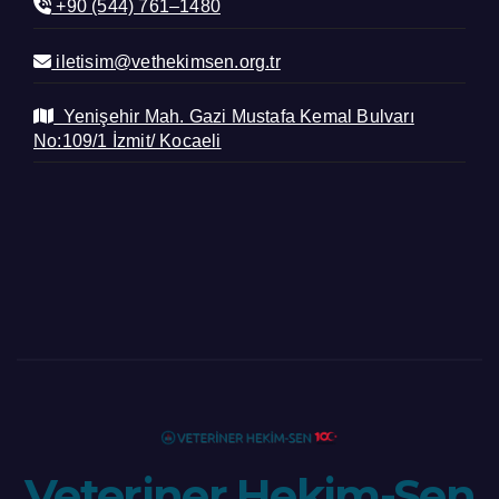
+90 (544) 761–1480
iletisim@vethekimsen.org.tr
Yenişehir Mah. Gazi Mustafa Kemal Bulvarı
No:109/1 İzmit/ Kocaeli
Veteriner Hekim-Sen