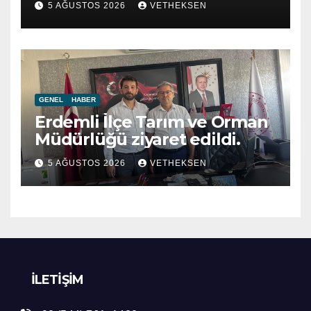
5 AĞUSTOS 2026
VETHEKSEN
GENEL
HABER
Erdemli İlçe Tarım ve Orman
Müdürlüğü ziyaret edildi.
5 AĞUSTOS 2026
VETHEKSEN
İLETIŞIM