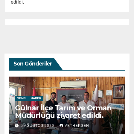
edildi.
Son Gönderiler
GENEL
HABER
Gülnar İlçe Tarım ve Orman
Müdürlüğü ziyaret edildi.
5 AĞUSTOS 2026
VETHEKSEN