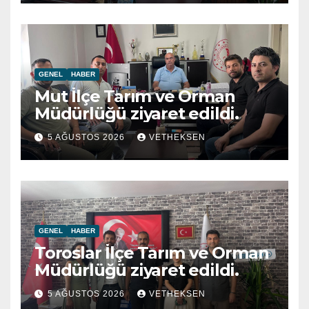
GENEL
HABER
Mut İlçe Tarım ve Orman
Müdürlüğü ziyaret edildi.
5 AĞUSTOS 2026
VETHEKSEN
GENEL
HABER
Toroslar İlçe Tarım ve Orman
Müdürlüğü ziyaret edildi.
5 AĞUSTOS 2026
VETHEKSEN