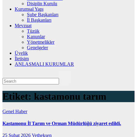
Disiplin Kurulu
Kurumsal Yapı
Şube Başkanları
İl Başkanları
Mevzuat
Tüzük
Kanunlar
Yönetmelikler
Genelgeler
Üyelik
İletişim
ANLAŞMALI KURUMLAR
Etiket:
kastamonu tarım
Genel
Haber
Kastamonu İl Tarım ve Orman Müdürlüğü ziyaret edildi.
25 Şubat 2026
Vetheksen