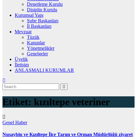
Denetleme Kurulu
Disiplin Kurulu
Kurumsal Yapı
Şube Başkanları
İl Başkanları
Mevzuat
Tüzük
Kanunlar
Yönetmelikler
Genelgeler
Üyelik
İletişim
ANLAŞMALI KURUMLAR
Etiket:
kızıltepe veteriner
Genel
Haber
Nusaybin ve Kızıltepe İlçe Tarım ve Orman Müdürlüğü ziyaret