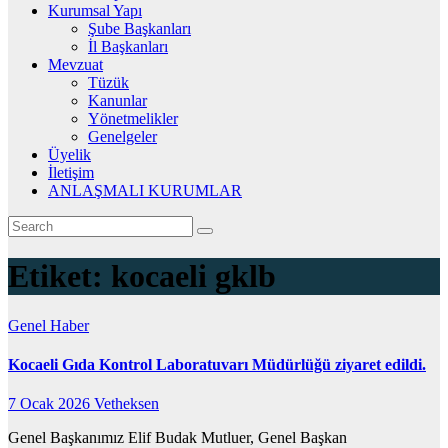
Kurumsal Yapı
Şube Başkanları
İl Başkanları
Mevzuat
Tüzük
Kanunlar
Yönetmelikler
Genelgeler
Üyelik
İletişim
ANLAŞMALI KURUMLAR
Etiket:
kocaeli gklb
Genel
Haber
Kocaeli Gıda Kontrol Laboratuvarı Müdürlüğü ziyaret edildi.
7 Ocak 2026
Vetheksen
Genel Başkanımız Elif Budak Mutluer, Genel Başkan