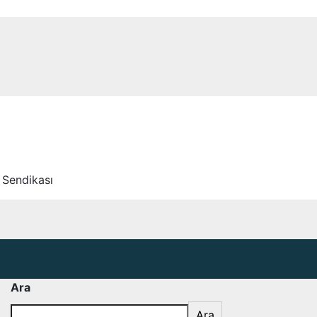
 Sendikası
Ara
Ara