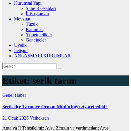
Kurumsal Yapı
Şube Başkanları
İl Başkanları
Mevzuat
Tüzük
Kanunlar
Yönetmelikler
Genelgeler
Üyelik
İletişim
ANLAŞMALI KURUMLAR
Etiket:
serik tarım
Genel
Haber
Serik İlçe Tarım ve Orman Müdürlüğü ziyaret edildi.
21 Ocak 2026
Vetheksen
Antalya İl Temsilcimiz Aysu Zengin ve yardımcıları; Aras