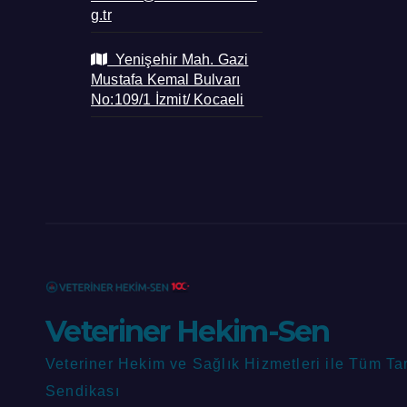
g.tr
Yenişehir Mah. Gazi
Mustafa Kemal Bulvarı
No:109/1 İzmit/ Kocaeli
Veteriner Hekim-Sen
Veteriner Hekim ve Sağlık Hizmetleri ile Tüm Ta
Sendikası