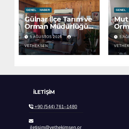
GENEL
HABER
GENEL
Gülnar İlçe Tarım ve
Mut 
Orman Müdürlüğü
Orm
ziyaret edildi.
ziya
5 AĞUSTOS 2026
5 A
VETHEKSEN
VETHE
İLETIŞIM
+90 (544) 761–1480
iletisim@vethekimsen.or