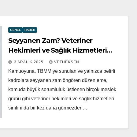
GENEL
HABER
Seyyanen Zam? Veteriner
Hekimleri ve Sağlık Hizmetleri
Sınıfı Bir Kez Daha Görmezden
3 ARALIK 2025
VETHEKSEN
gelindi!
Kamuoyuna, TBMM’ye sunulan ve yalnızca belirli
kadrolara seyyanen zam öngören düzenleme,
kamuda büyük sorumluluk üstlenen birçok meslek
grubu gibi veteriner hekimleri ve sağlık hizmetleri
sınıfını da bir kez daha görmezden…