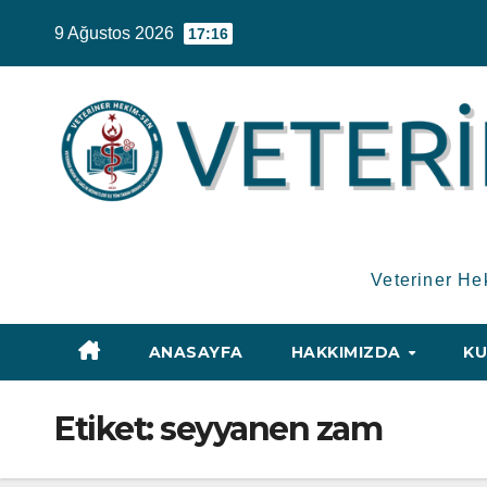
Skip
9 Ağustos 2026
17:16
to
content
Veteriner He
ANASAYFA
HAKKIMIZDA
KU
Etiket:
seyyanen zam