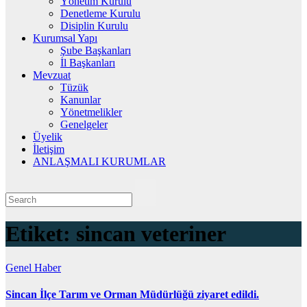
Yönetim Kurulu
Denetleme Kurulu
Disiplin Kurulu
Kurumsal Yapı
Şube Başkanları
İl Başkanları
Mevzuat
Tüzük
Kanunlar
Yönetmelikler
Genelgeler
Üyelik
İletişim
ANLAŞMALI KURUMLAR
Etiket:
sincan veteriner
Genel
Haber
Sincan İlçe Tarım ve Orman Müdürlüğü ziyaret edildi.