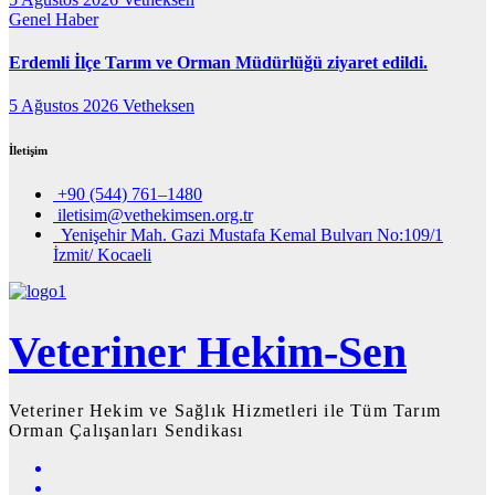
Genel
Haber
Erdemli İlçe Tarım ve Orman Müdürlüğü ziyaret edildi.
5 Ağustos 2026
Vetheksen
İletişim
+90 (544) 761–1480
iletisim@vethekimsen.org.tr
Yenişehir Mah. Gazi Mustafa Kemal Bulvarı No:109/1
İzmit/ Kocaeli
Veteriner Hekim-Sen
Veteriner Hekim ve Sağlık Hizmetleri ile Tüm Tarım
Orman Çalışanları Sendikası