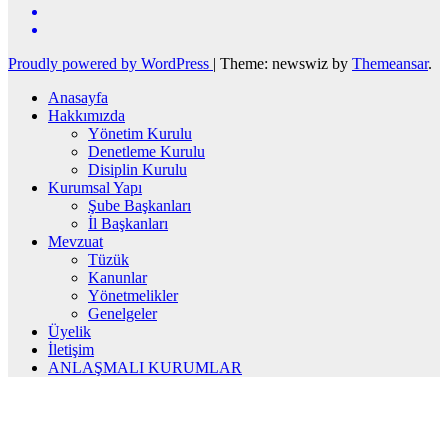
Proudly powered by WordPress
|
Theme: newswiz by
Themeansar
.
Anasayfa
Hakkımızda
Yönetim Kurulu
Denetleme Kurulu
Disiplin Kurulu
Kurumsal Yapı
Şube Başkanları
İl Başkanları
Mevzuat
Tüzük
Kanunlar
Yönetmelikler
Genelgeler
Üyelik
İletişim
ANLAŞMALI KURUMLAR