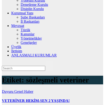
Yönetim Kurulu
Denetleme Kurulu
Disiplin Kurulu
Kurumsal Yapı
Şube Başkanları
İl Başkanları
Mevzuat
Tüzük
Kanunlar
Yönetmelikler
Genelgeler
Üyelik
İletişim
ANLAŞMALI KURUMLAR
Etiket:
sözleşmeli veteriner
Duyuru
Genel
Haber
VETERİNER HEKİM-SEN 2 YAŞINDA!