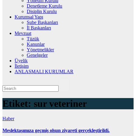
Yönetim Kurulu
Denetleme Kurulu
Disiplin Kurulu
Kurumsal Yapı
Şube Başkanları
İl Başkanları
Mevzuat
Tüzük
Kanunlar
Yönetmelikler
Genelgeler
Üyelik
İletişim
ANLAŞMALI KURUMLAR
Etiket:
sur veteriner
Haber
Meslektaşımıza geçmiş olsun ziyareti gerçekleştirildi.