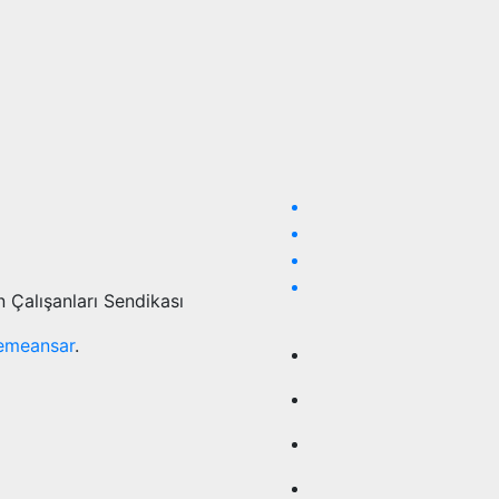
 Çalışanları Sendikası
emeansar
.