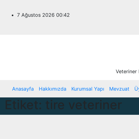
Skip
to
7 Ağustos 2026
00:42
content
Veteriner
Anasayfa
Hakkımızda
Kurumsal Yapı
Mevzuat
Ü
Etiket:
tire veteriner