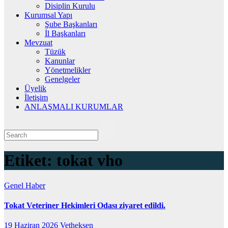
Disiplin Kurulu
Kurumsal Yapı
Şube Başkanları
İl Başkanları
Mevzuat
Tüzük
Kanunlar
Yönetmelikler
Genelgeler
Üyelik
İletişim
ANLAŞMALI KURUMLAR
Etiket:
tokat vho
Genel
Haber
Tokat Veteriner Hekimleri Odası ziyaret edildi.
19 Haziran 2026
Vetheksen