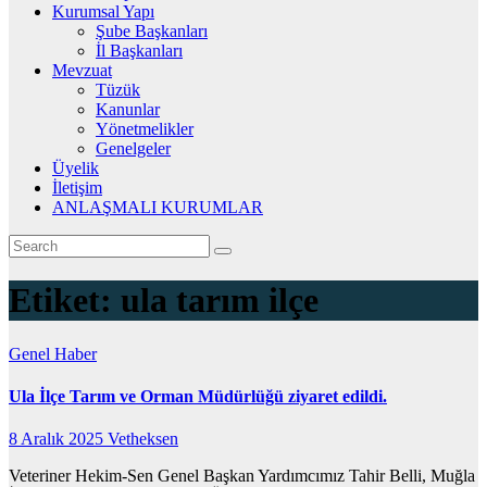
Kurumsal Yapı
Şube Başkanları
İl Başkanları
Mevzuat
Tüzük
Kanunlar
Yönetmelikler
Genelgeler
Üyelik
İletişim
ANLAŞMALI KURUMLAR
Etiket:
ula tarım ilçe
Genel
Haber
Ula İlçe Tarım ve Orman Müdürlüğü ziyaret edildi.
8 Aralık 2025
Vetheksen
Veteriner Hekim-Sen Genel Başkan Yardımcımız Tahir Belli, Muğla