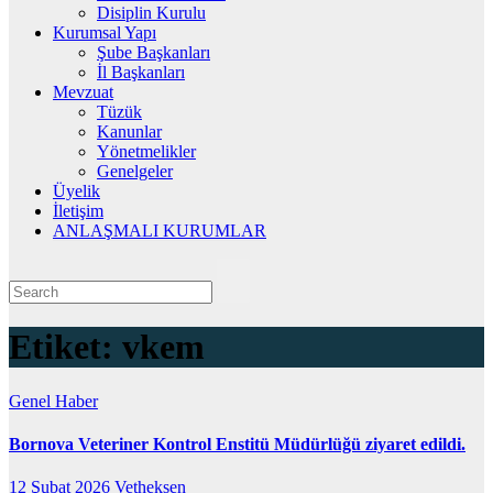
Disiplin Kurulu
Kurumsal Yapı
Şube Başkanları
İl Başkanları
Mevzuat
Tüzük
Kanunlar
Yönetmelikler
Genelgeler
Üyelik
İletişim
ANLAŞMALI KURUMLAR
Etiket:
vkem
Genel
Haber
Bornova Veteriner Kontrol Enstitü Müdürlüğü ziyaret edildi.
12 Şubat 2026
Vetheksen