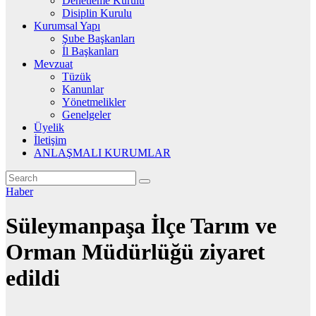
Denetleme Kurulu
Disiplin Kurulu
Kurumsal Yapı
Şube Başkanları
İl Başkanları
Mevzuat
Tüzük
Kanunlar
Yönetmelikler
Genelgeler
Üyelik
İletişim
ANLAŞMALI KURUMLAR
Haber
Süleymanpaşa İlçe Tarım ve
Orman Müdürlüğü ziyaret
edildi