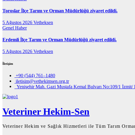
Toroslar İlçe Tarım ve Orman Müdürlüğü ziyaret edildi.
5 Ağustos 2026
Vetheksen
Genel
Haber
Erdemli İlçe Tarım ve Orman Müdürlüğü ziyaret edildi.
5 Ağustos 2026
Vetheksen
İletişim
+90 (544) 761–1480
iletisim@vethekimsen.org.tr
Yenişehir Mah. Gazi Mustafa Kemal Bulvarı No:109/1 İzmit/ 
Veteriner Hekim-Sen
Veteriner Hekim ve Sağlık Hizmetleri ile Tüm Tarım Orman