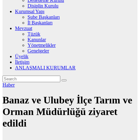
Denetleme Kurulu
Disiplin Kurulu
Kurumsal Yapı
Şube Başkanları
İl Başkanları
Mevzuat
Tüzük
Kanunlar
Yönetmelikler
Genelgeler
Üyelik
İletişim
ANLAŞMALI KURUMLAR
Haber
Banaz ve Ulubey İlçe Tarım ve
Orman Müdürlüğü ziyaret
edildi