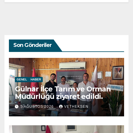
Son Gönderiler
GENEL
HABER
Gülnar İlçe Tarım ve Orman
Müdürlüğü ziyaret edildi.
5 AĞUSTOS 2026
VETHEKSEN