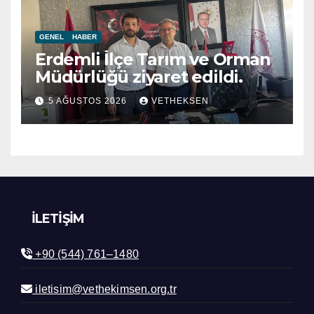
GENEL
HABER
Erdemli İlçe Tarım ve Orman
Müdürlüğü ziyaret edildi.
5 AĞUSTOS 2026
VETHEKSEN
İLETIŞIM
+90 (544) 761–1480
iletisim@vethekimsen.org.tr