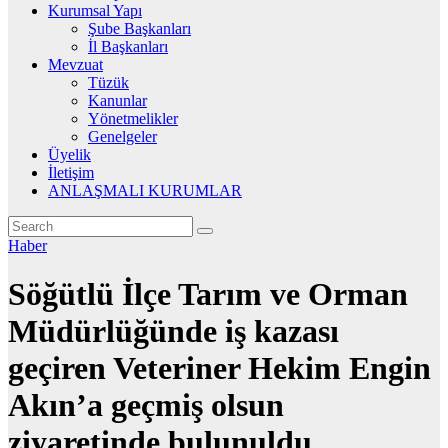
Kurumsal Yapı
Şube Başkanları
İl Başkanları
Mevzuat
Tüzük
Kanunlar
Yönetmelikler
Genelgeler
Üyelik
İletişim
ANLAŞMALI KURUMLAR
Haber
Söğütlü İlçe Tarım ve Orman
Müdürlüğünde iş kazası
geçiren Veteriner Hekim Engin
Akın’a geçmiş olsun
ziyaretinde bulunuldu