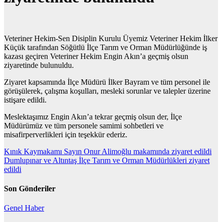
Veteriner Hekim-Sen Disiplin Kurulu Üyemiz Veteriner Hekim İlker
Küçük tarafından Söğütlü İlçe Tarım ve Orman Müdürlüğünde iş
kazası geçiren Veteriner Hekim Engin Akın’a geçmiş olsun
ziyaretinde bulunuldu.
Ziyaret kapsamında İlçe Müdürü İlker Bayram ve tüm personel ile
görüşülerek, çalışma koşulları, mesleki sorunlar ve talepler üzerine
istişare edildi.
Meslektaşımız Engin Akın’a tekrar geçmiş olsun der, İlçe
Müdürümüz ve tüm personele samimi sohbetleri ve
misafirperverlikleri için teşekkür ederiz.
Yazı
Kınık Kaymakamı Sayın Onur Alimoğlu makamında ziyaret edildi
Dumlupınar ve Altıntaş İlçe Tarım ve Orman Müdürlükleri ziyaret
gezinmesi
edildi
Son Gönderiler
Genel
Haber